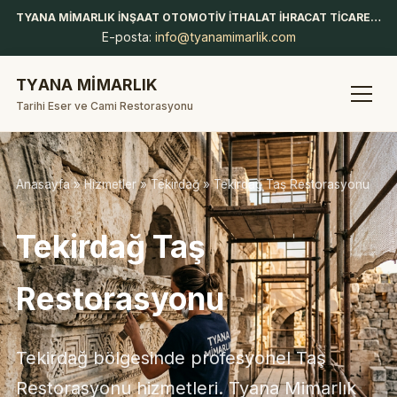
TYANA MİMARLIK İNŞAAT OTOMOTİV İTHALAT İHRACAT TİCARET LİMİTED ŞİRKETİ
E-posta:
info@tyanamimarlik.com
TYANA MİMARLIK
Tarihi Eser ve Cami Restorasyonu
Anasayfa
»
Hizmetler
»
Tekirdağ
» Tekirdağ Taş Restorasyonu
Tekirdağ Taş
Restorasyonu
Tekirdağ bölgesinde profesyonel Taş
Restorasyonu hizmetleri. Tyana Mimarlık