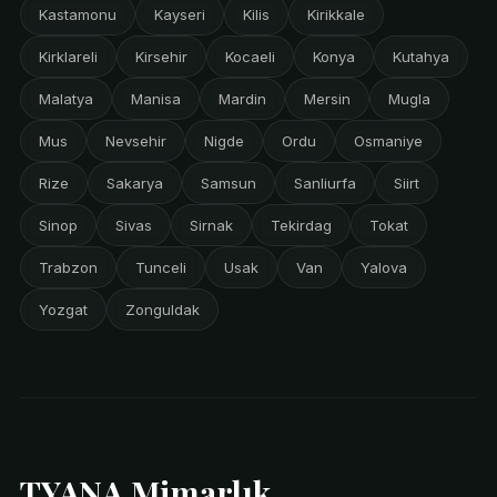
Kastamonu
Kayseri
Kilis
Kirikkale
Kirklareli
Kirsehir
Kocaeli
Konya
Kutahya
Malatya
Manisa
Mardin
Mersin
Mugla
Mus
Nevsehir
Nigde
Ordu
Osmaniye
Rize
Sakarya
Samsun
Sanliurfa
Siirt
Sinop
Sivas
Sirnak
Tekirdag
Tokat
Trabzon
Tunceli
Usak
Van
Yalova
Yozgat
Zonguldak
TYANA Mimarlık