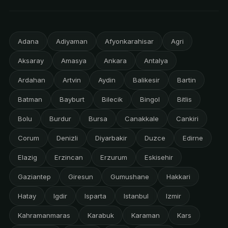
Adana
Adiyaman
Afyonkarahisar
Agri
Aksaray
Amasya
Ankara
Antalya
Ardahan
Artvin
Aydin
Balikesir
Bartin
Batman
Bayburt
Bilecik
Bingol
Bitlis
Bolu
Burdur
Bursa
Canakkale
Cankiri
Corum
Denizli
Diyarbakir
Duzce
Edirne
Elazig
Erzincan
Erzurum
Eskisehir
Gaziantep
Giresun
Gumushane
Hakkari
Hatay
Igdir
Isparta
Istanbul
Izmir
Kahramanmaras
Karabuk
Karaman
Kars