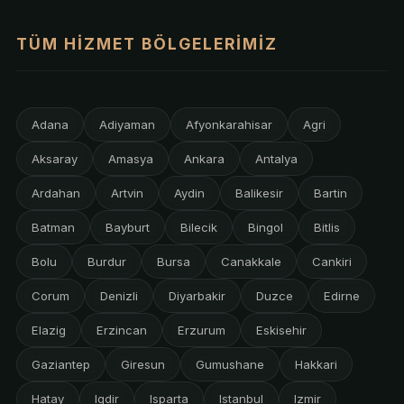
TÜM HIZMET BÖLGELERIMIZ
Adana
Adiyaman
Afyonkarahisar
Agri
Aksaray
Amasya
Ankara
Antalya
Ardahan
Artvin
Aydin
Balikesir
Bartin
Batman
Bayburt
Bilecik
Bingol
Bitlis
Bolu
Burdur
Bursa
Canakkale
Cankiri
Corum
Denizli
Diyarbakir
Duzce
Edirne
Elazig
Erzincan
Erzurum
Eskisehir
Gaziantep
Giresun
Gumushane
Hakkari
Hatay
Igdir
Isparta
Istanbul
Izmir