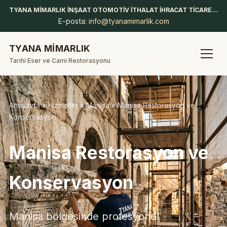
TYANA MİMARLIK İNŞAAT OTOMOTİV İTHALAT İHRACAT TİCARET LİMİTED ŞİRKETİ
E-posta:
info@tyanamimarlik.com
TYANA MİMARLIK
Tarihi Eser ve Cami Restorasyonu
Anasayfa
»
Hizmetler
»
Manisa
» Manisa Restorasyon ve
Konservasyon
Manisa Restorasyon ve
Konservasyon
Manisa bölgesinde profesyonel