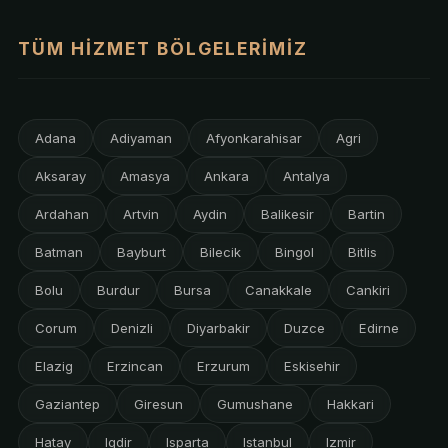
TÜM HIZMET BÖLGELERIMIZ
Adana
Adiyaman
Afyonkarahisar
Agri
Aksaray
Amasya
Ankara
Antalya
Ardahan
Artvin
Aydin
Balikesir
Bartin
Batman
Bayburt
Bilecik
Bingol
Bitlis
Bolu
Burdur
Bursa
Canakkale
Cankiri
Corum
Denizli
Diyarbakir
Duzce
Edirne
Elazig
Erzincan
Erzurum
Eskisehir
Gaziantep
Giresun
Gumushane
Hakkari
Hatay
Igdir
Isparta
Istanbul
Izmir