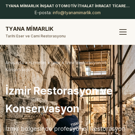
TYANA MİMARLIK İNŞAAT OTOMOTİV İTHALAT İHRACAT TİCARET LİMİTED ŞİRKETİ
E-posta:
info@tyanamimarlik.com
TYANA MİMARLIK
Tarihi Eser ve Cami Restorasyonu
Anasayfa
»
Hizmetler
»
İzmir
» İzmir Restorasyon ve
Konservasyon
İzmir Restorasyon ve
Konservasyon
İzmir bölgesinde profesyonel Restorasyon