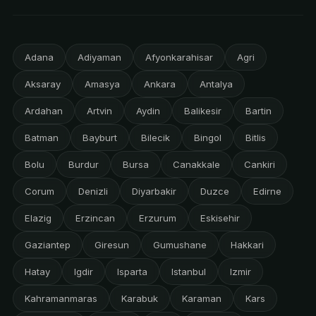
Adana
Adiyaman
Afyonkarahisar
Agri
Aksaray
Amasya
Ankara
Antalya
Ardahan
Artvin
Aydin
Balikesir
Bartin
Batman
Bayburt
Bilecik
Bingol
Bitlis
Bolu
Burdur
Bursa
Canakkale
Cankiri
Corum
Denizli
Diyarbakir
Duzce
Edirne
Elazig
Erzincan
Erzurum
Eskisehir
Gaziantep
Giresun
Gumushane
Hakkari
Hatay
Igdir
Isparta
Istanbul
Izmir
Kahramanmaras
Karabuk
Karaman
Kars