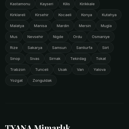
Kastamonu
Kayseri
Kilis
Kirikkale
Kirklareli
Kirsehir
Kocaeli
Konya
Kutahya
Malatya
Manisa
Mardin
Mersin
Mugla
Mus
Nevsehir
Nigde
Ordu
Osmaniye
Rize
Sakarya
Samsun
Sanliurfa
Siirt
Sinop
Sivas
Sirnak
Tekirdag
Tokat
Trabzon
Tunceli
Usak
Van
Yalova
Yozgat
Zonguldak
TYANA Mimarlık