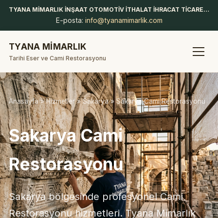
TYANA MİMARLIK İNŞAAT OTOMOTİV İTHALAT İHRACAT TİCARET LİMİTED ŞİRKETİ
E-posta:
info@tyanamimarlik.com
TYANA MİMARLIK
Tarihi Eser ve Cami Restorasyonu
Anasayfa
»
Hizmetler
»
Sakarya
» Sakarya Cami Restorasyonu
Sakarya Cami
Restorasyonu
Sakarya bölgesinde profesyonel Cami
Restorasyonu hizmetleri. Tyana Mimarlık